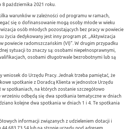
 8 października 2021 roku.
 kilka warunków w zależności od programu w ramach,
iegać się o dofinansowanie mogą osoby młode w wieku
ywizacja osób młodych pozostających bez pracy w powiecie
u życia dedykowany jest inny program pt. „Aktywizacja
y w powiecie radomszczańskim (VI)”. W drugim przypadku
dnej sytuacji to znaczy są: osobami niepełnosprawnymi,
walifikacjach, osobami długotrwale bezrobotnymi lub są
ny wniosek do Urzędu Pracy. Jednak trzeba pamiętać, że
kowe spotkanie z Doradcą Klienta w jednostce Urzędu
ł w spotkaniach, na których zostanie szczegółowo
 wrześniu odbędą się dwa spotkania tematyczne w dniach
idziano kolejne dwa spotkania w dniach 1 i 4. Te spotkania
ółowych informacji związanych z udzieleniem dotacji i
44 683 73 54 lub na stronie urzędu pod adresem