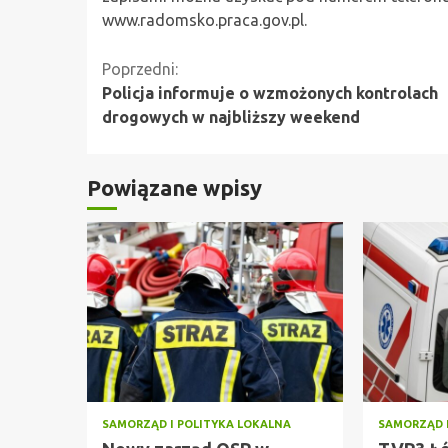
www.radomsko.praca.gov.pl.
Kontynuuj
Poprzedni:
Policja informuje o wzmożonych kontrolach
czytanie
drogowych w najbliższy weekend
Powiązane wpisy
SAMORZĄD I POLITYKA LOKALNA
SAMORZĄD 