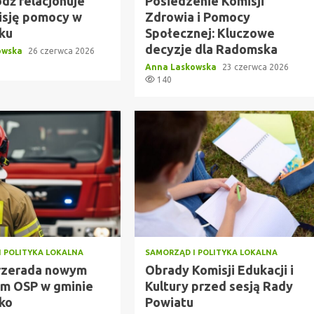
dź relacjonuje
Posiedzenie Komisji
isję pomocy w
Zdrowia i Pomocy
ku
Społecznej: Kluczowe
decyzje dla Radomska
owska
26 czerwca 2026
Anna Laskowska
23 czerwca 2026
140
I POLITYKA LOKALNA
SAMORZĄD I POLITYKA LOKALNA
rzerada nowym
Obrady Komisji Edukacji i
m OSP w gminie
Kultury przed sesją Rady
ko
Powiatu