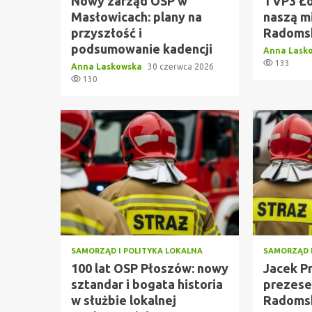
Nowy zarząd OSP w
TVP3 Łó
Masłowicach: plany na
naszą m
przyszłość i
Radoms
podsumowanie kadencji
Anna Lask
133
Anna Laskowska
30 czerwca 2026
130
SAMORZĄD I POLITYKA LOKALNA
SAMORZĄD 
100 lat OSP Płoszów: nowy
Jacek P
sztandar i bogata historia
prezese
w służbie lokalnej
Radoms