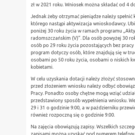
zł w 2021 roku. Wniosek można składać od 4 do
Jednak żeby otrzymać pieniądze należy spełnić
którego nastąpi aktywizacja wnioskodawcy. Ub
poniżej 30 roku życia w ramach programu „Akt
radomszczańskim (V)”. Dla osób powyżej 30 rok
osób po 29 roku życia pozostających bez prac
program dotyczy osób, które znajdują się w tru
osobami po 50 roku życia, osobami o niskich k
kobietami.
W celu uzyskania dotacji należy złożyć stosow
przed złożeniem wniosku należy odbyć obowiąz
Pracy. Ponadto osoby chętne mogą wziąć udzia
przedstawiony sposób wypełnienia wniosku. We
29 i 31 o godzinie 9:00, a w październiku przew
również rozpoczną się o godzinie 9:00.
Na zajęcia obowiązują zapisy. Wszelkich szczeg
zapisami można uzyskać pod numerem telefonu 