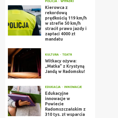
POLICJA
WYPADKI
Kierowca z
rekordową
prędkością 119 km/h
w strefie 50 km/h
stracił prawo jazdy i
zapłaci 4000 zł
mandatu
KULTURA
TEATR
Witkacy ożywa:
„Matka” z Krystyną
Jandą w Radomsku!
EDUKACJA
INNOWACJE
Edukacyjne
innowacje w
Powiecie
Radomszczańskim z
310 tys. zł wsparcia