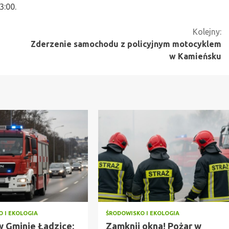
3:00.
Kolejny:
Zderzenie samochodu z policyjnym motocyklem
w Kamieńsku
 I EKOLOGIA
ŚRODOWISKO I EKOLOGIA
w Gminie Ładzice:
Zamknij okna! Pożar w