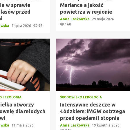
ie w sprawie
Mariance a jakość
 lasów przed
powietrza w regionie
i
Anna Laskowska
29 maja 2026
160
owska
9 lipca 2026
98
 I EKOLOGIA
ŚRODOWISKO I EKOLOGIA
ielka otworzy
Intensywne deszcze w
ownię dla młodych
Łódzkiem: IMGW ostrzega
w!
przed opadami I stopnia
owska
11 maja 2026
Anna Laskowska
19 kwietnia 2026