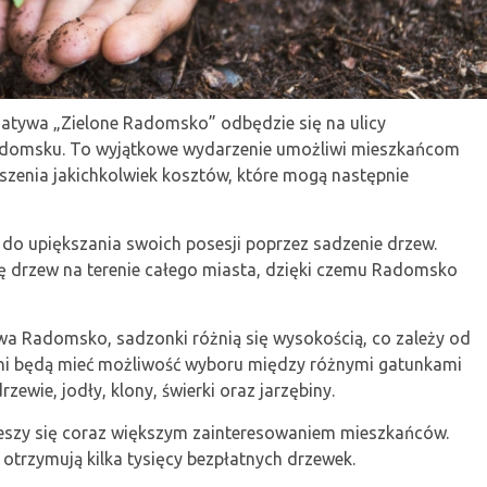
jatywa „Zielone Radomsko” odbędzie się na ulicy
 Radomsku. To wyjątkowe wydarzenie umożliwi mieszkańcom
enia jakichkolwiek kosztów, które mogą następnie
i do upiększania swoich posesji poprzez sadzenie drzew.
ję drzew na terenie całego miasta, dzięki czemu Radomsko
a Radomsko, sadzonki różnią się wysokością, co zależy od
tni będą mieć możliwość wyboru między różnymi gatunkami
zewie, jodły, klony, świerki oraz jarzębiny.
ieszy się coraz większym zainteresowaniem mieszkańców.
otrzymują kilka tysięcy bezpłatnych drzewek.