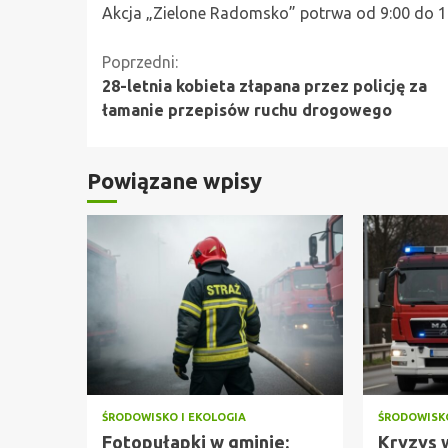
Akcja „Zielone Radomsko” potrwa od 9:00 do 1
Kontynuuj
Poprzedni:
28-letnia kobieta złapana przez policję za
czytanie
łamanie przepisów ruchu drogowego
Powiązane wpisy
ŚRODOWISKO I EKOLOGIA
ŚRODOWISKO
Fotopułapki w gminie:
Kryzys 