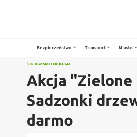
Przejdź
do
treści
Bezpieczeństwo
Transport
Miasto
ŚRODOWISKO I EKOLOGIA
Akcja "Zielone
Sadzonki drzew
darmo