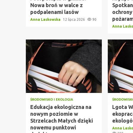
Nowa broń w walce z
Spotkan
podpalenami lasów
ochrony
pożaram
Anna Laskowska
12 lipca 2026
90
Anna Lask
ŚRODOWISKO I EKOLOGIA
ŚRODOWISKO
Edukacja ekologiczna na
Lgota W
nowym poziomie w
ekoprac
Strzelcach Małych dzięki
ekologó
nowemu punktowi
Anna Lask