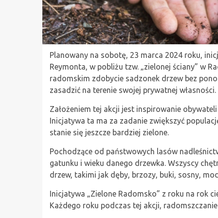
Planowany na sobotę, 23 marca 2024 roku, inic
Reymonta, w pobliżu tzw. „zielonej ściany” w
radomskim zdobycie sadzonek drzew bez ponosz
zasadzić na terenie swojej prywatnej własności.
Założeniem tej akcji jest inspirowanie obywatel
Inicjatywa ta ma za zadanie zwiększyć populac
stanie się jeszcze bardziej zielone.
Pochodzące od państwowych lasów nadleśnictw
gatunku i wieku danego drzewka. Wszyscy chę
drzew, takimi jak dęby, brzozy, buki, sosny, modr
Inicjatywa „Zielone Radomsko” z roku na rok c
Każdego roku podczas tej akcji, radomszczanie 