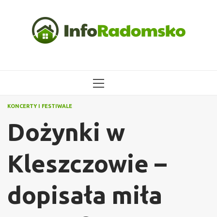
Przejdź
do
treści
MENU
GŁÓWNE
KONCERTY I FESTIWALE
Dożynki w
Kleszczowie –
dopisała miła