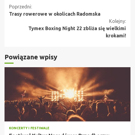
Kontynuuj
Poprzedni:
Trasy rowerowe w okolicach Radomska
czytanie
Kolejny:
Tymex Boxing Night 22 zbliża się wielkimi
krokami!
Powiązane wpisy
KONCERTY I FESTIWALE