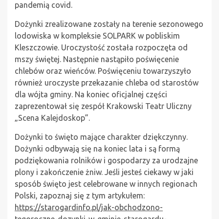
pandemią covid.
Dożynki zrealizowane zostały na terenie sezonowego
lodowiska w kompleksie SOLPARK w pobliskim
Kleszczowie. Uroczystość została rozpoczęta od
mszy świętej. Następnie nastąpiło poświęcenie
chlebów oraz wieńców. Poświęceniu towarzyszyło
również uroczyste przekazanie chleba od starostów
dla wójta gminy. Na koniec oficjalnej części
zaprezentował się zespół Krakowski Teatr Uliczny
„Scena Kalejdoskop”.
Dożynki to święto mające charakter dziękczynny.
Dożynki odbywają się na koniec lata i są formą
podziękowania rolników i gospodarzy za urodzajne
plony i zakończenie żniw. Jeśli jesteś ciekawy w jaki
sposób święto jest celebrowane w innych regionach
Polski, zapoznaj się z tym artykułem:
https://starogardinfo.pl/jak-obchodzono-
tegoroczne-dozynki-w-gminie-starogardu-