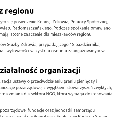
z regionu
było się posiedzenie Komisji Zdrowia, Pomocy Społecznej,
Powiatu Radomszczańskiego. Podczas spotkania omawiano
mają istotne znaczenie dla mieszkańców regionu.
w Służby Zdrowia, przypadającego 18 października,
owia i wytrwałości wszystkim osobom zaangażowanym w
ziałalność organizacji
izacja ustawy o przeciwdziałaniu praniu pieniędzy i
anizacje pozarządowe, z wyjątkiem stowarzyszeń zwykłych,
istotna zmiana dla sektora NGO, która wymaga dostosowania
 pozarządowe, fundacje oraz jednostki samorządu
datów na członków Powiatowej Społecznej Rady do Spraw