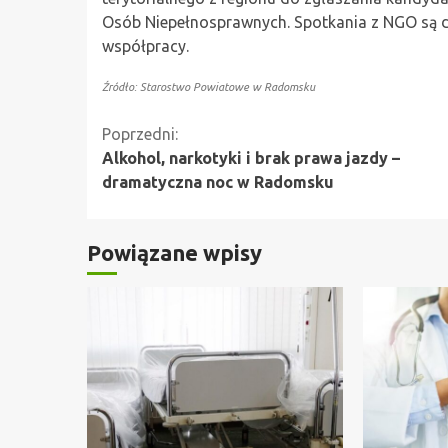
Osób Niepełnosprawnych. Spotkania z NGO są 
współpracy.
Źródło: Starostwo Powiatowe w Radomsku
Kontynuuj
Poprzedni:
Alkohol, narkotyki i brak prawa jazdy –
czytanie
dramatyczna noc w Radomsku
Powiązane wpisy