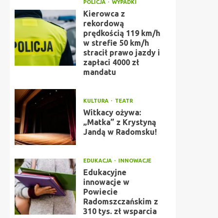
POLICJA
WYPADKI
Kierowca z
rekordową
prędkością 119 km/h
w strefie 50 km/h
stracił prawo jazdy i
zapłaci 4000 zł
mandatu
KULTURA
TEATR
Witkacy ożywa:
„Matka” z Krystyną
Jandą w Radomsku!
EDUKACJA
INNOWACJE
Edukacyjne
innowacje w
Powiecie
Radomszczańskim z
310 tys. zł wsparcia