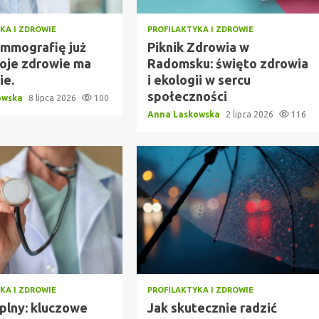
KA I ZDROWIE
PROFILAKTYKA I ZDROWIE
mmografię już
Piknik Zdrowia w
woje zdrowie ma
Radomsku: święto zdrowia
ie.
i ekologii w sercu
społeczności
owska
8 lipca 2026
100
Anna Laskowska
2 lipca 2026
116
KA I ZDROWIE
PROFILAKTYKA I ZDROWIE
eplny: kluczowe
Jak skutecznie radzić