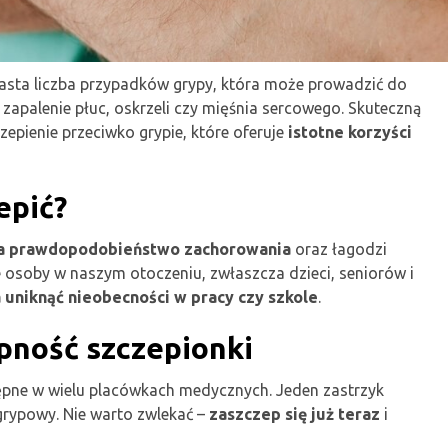
asta liczba przypadków grypy, która może prowadzić do
zapalenie płuc, oskrzeli czy mięśnia sercowego. Skuteczną
epienie przeciwko grypie, które oferuje
istotne korzyści
epić?
a prawdopodobieństwo zachorowania
oraz łagodzi
kże osoby w naszym otoczeniu, zwłaszcza dzieci, seniorów i
 uniknąć nieobecności w pracy czy szkole
.
pność szczepionki
tępne w wielu placówkach medycznych. Jeden zastrzyk
grypowy. Nie warto zwlekać –
zaszczep się już teraz
i