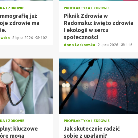
KA I ZDROWIE
PROFILAKTYKA I ZDROWIE
mmografię już
Piknik Zdrowia w
woje zdrowie ma
Radomsku: święto zdrowia
ie.
i ekologii w sercu
społeczności
owska
8 lipca 2026
102
Anna Laskowska
2 lipca 2026
116
KA I ZDROWIE
PROFILAKTYKA I ZDROWIE
eplny: kluczowe
Jak skutecznie radzić
które mogą
sobie z upałami?