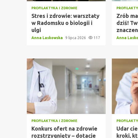
PROFILAKTYKA I ZDROWIE
PROFILAKTY
Stres i zdrowie: warsztaty
Zrób ma
w Radomsku o biologii i
dziś! T
ulgi
znaczen
Anna Laskowska
9 lipca 2026
117
Anna Lask
PROFILAKTYKA I ZDROWIE
PROFILAKTY
Konkurs ofert na zdrowie
Udar ci
rozstrzygnięty – dotacje
kroki, 