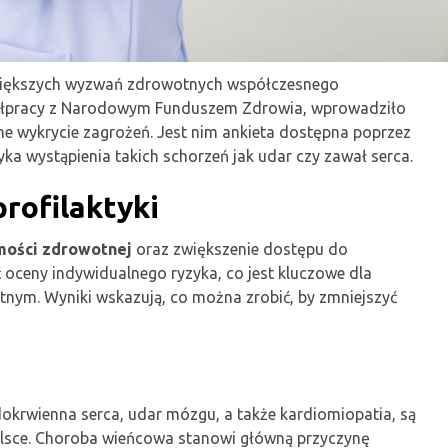
jwiększych wyzwań zdrowotnych współczesnego
półpracy z Narodowym Funduszem Zdrowia, wprowadziło
ne wykrycie zagrożeń. Jest nim ankieta dostępna poprzez
ka wystąpienia takich schorzeń jak udar czy zawał serca.
profilaktyki
ości zdrowotnej
oraz zwiększenie dostępu do
ć oceny indywidualnego ryzyka, co jest kluczowe dla
ym. Wyniki wskazują, co można zrobić, by zmniejszyć
dokrwienna serca, udar mózgu, a także kardiomiopatia, są
olsce. Choroba wieńcowa stanowi główną przyczynę