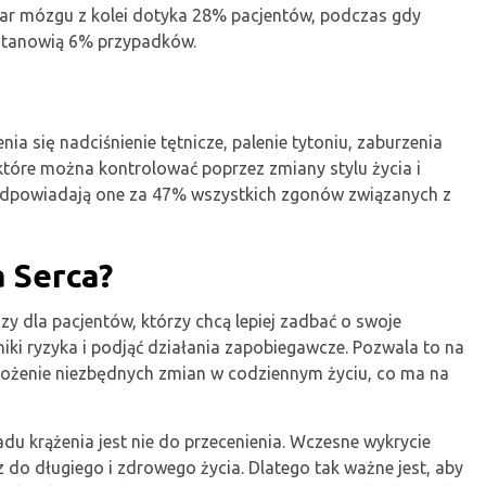
r mózgu z kolei dotyka 28% pacjentów, podczas gdy
 stanowią 6% przypadków.
a się nadciśnienie tętnicze, palenie tytoniu, zaburzenia
, które można kontrolować poprzez zmiany stylu życia i
odpowiadają one za 47% wszystkich zgonów związanych z
a Serca?
y dla pacjentów, którzy chcą lepiej zadbać o swoje
niki ryzyka i podjąć działania zapobiegawcze. Pozwala to na
rożenie niezbędnych zmian w codziennym życiu, co ma na
du krążenia jest nie do przecenienia. Wczesne wykrycie
z do długiego i zdrowego życia. Dlatego tak ważne jest, aby