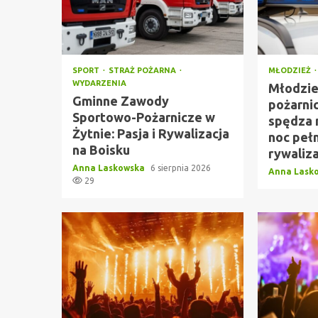
SPORT
STRAŻ POŻARNA
MŁODZIEŻ
WYDARZENIA
Młodzie
Gminne Zawody
pożarni
Sportowo-Pożarnicze w
spędza 
Żytnie: Pasja i Rywalizacja
noc peł
na Boisku
rywaliza
Anna Laskowska
6 sierpnia 2026
Anna Lask
29