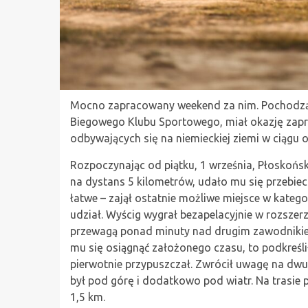
Mocno zapracowany weekend za nim. Pochodząc
Biegowego Klubu Sportowego, miał okazję zapr
odbywających się na niemieckiej ziemi w ciągu o
Rozpoczynając od piątku, 1 września, Płoskoński
na dystans 5 kilometrów, udało mu się przebiec
łatwe – zajął ostatnie możliwe miejsce w kategor
udział. Wyścig wygrał bezapelacyjnie w rozszer
przewagą ponad minuty nad drugim zawodnikiem
mu się osiągnąć założonego czasu, to podkreślił
pierwotnie przypuszczał. Zwrócił uwagę na dw
był pod górę i dodatkowo pod wiatr. Na trasie 
1,5 km.