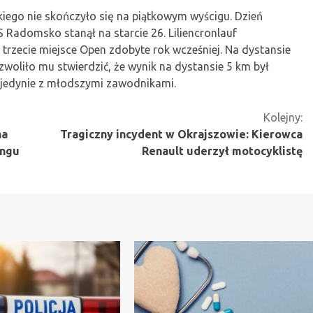
ego nie skończyło się na piątkowym wyścigu. Dzień
S Radomsko stanął na starcie 26. Liliencronlauf
 trzecie miejsce Open zdobyte rok wcześniej. Na dystansie
zwoliło mu stwierdzić, że wynik na dystansie 5 km był
ł jedynie z młodszymi zawodnikami.
Kolejny:
na
Tragiczny incydent w Okrajszowie: Kierowca
ingu
Renault uderzył motocyklistę