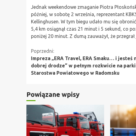
Jednak weekendowe zmaganie Piotra Płoskoński
później, w sobotę 2 września, reprezentant KBK
Kellinghusen. W tym biegu udało mu się obronić
5,4 km osiągnął czas 21 minut i 5 sekund, co po
poniżej 20 minut. Z dumą zauważył, że przegra
Kontynuuj
Poprzedni:
Impreza „ERA Travel, ERA Smaku… i jesteś 
czytanie
dobrej drodze” w pełnym rozkwicie na park
Starostwa Powiatowego w Radomsku
Powiązane wpisy