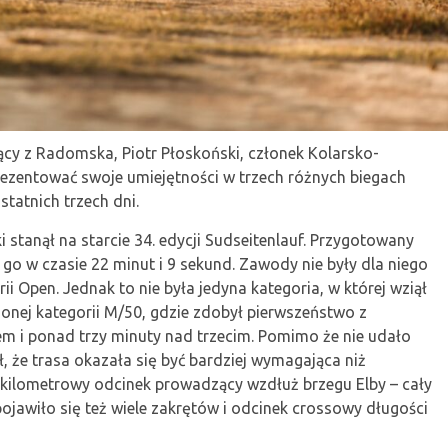
y z Radomska, Piotr Płoskoński, członek Kolarsko-
ezentować swoje umiejętności w trzech różnych biegach
statnich trzech dni.
 stanął na starcie 34. edycji Sudseitenlauf. Przygotowany
 go w czasie 22 minut i 9 sekund. Zawody nie były dla niego
ii Open. Jednak to nie była jedyna kategoria, w której wziął
zonej kategorii M/50, gdzie zdobył pierwszeństwo z
 i ponad trzy minuty nad trzecim. Pomimo że nie udało
, że trasa okazała się być bardziej wymagająca niż
ukilometrowy odcinek prowadzący wzdłuż brzegu Elby – cały
pojawiło się też wiele zakrętów i odcinek crossowy długości