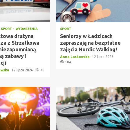
SPORT
WYDARZENIA
SPORT
żowa drużyna
Seniorzy w Ładzicach
cza z Strzałkowa
zapraszają na bezpłatne
niezapomnianą
zajęcia Nordic Walking!
ną zabawy i
Anna Laskowska
12 lipca 2026
cji
104
owska
17 lipca 2026
78