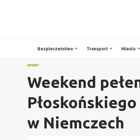
Przejdź
do
treści
Bezpieczeństwo
Transport
Miasto
SPORT
Weekend pełen
Płoskońskiego
w Niemczech