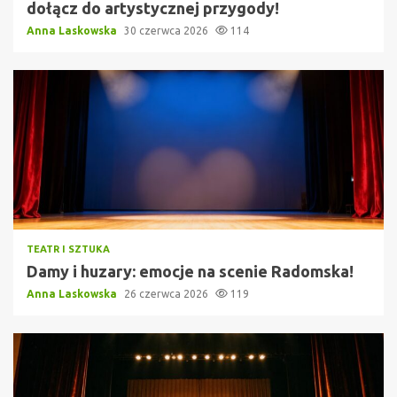
dołącz do artystycznej przygody!
Anna Laskowska
30 czerwca 2026
114
TEATR I SZTUKA
Damy i huzary: emocje na scenie Radomska!
Anna Laskowska
26 czerwca 2026
119