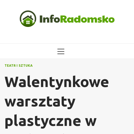
Przejdź
do
treści
MENU
GŁÓWNE
TEATR I SZTUKA
Walentynkowe
warsztaty
plastyczne w