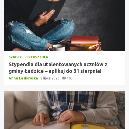
SZKOŁY I PRZEDSZKOLA
Stypendia dla utalentowanych uczniów z
gminy Ładzice – aplikuj do 31 sierpnia!
Anna Laskowska
8 lipca 2026
103