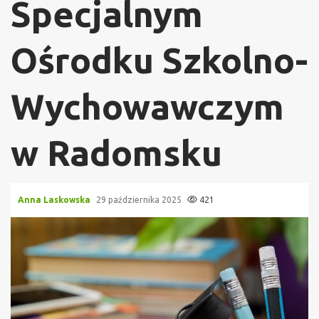
Specjalnym
Ośrodku Szkolno-
Wychowawczym
w Radomsku
Anna Laskowska
29 października 2025
421