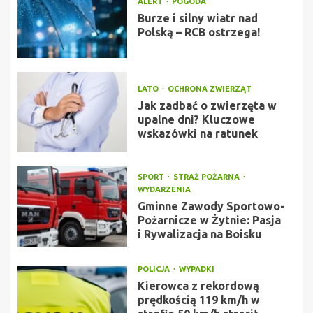
ALERT
POGODA
Burze i silny wiatr nad
Polską – RCB ostrzega!
LATO
OCHRONA ZWIERZĄT
Jak zadbać o zwierzęta w
upalne dni? Kluczowe
wskazówki na ratunek
SPORT
STRAŻ POŻARNA
WYDARZENIA
Gminne Zawody Sportowo-
Pożarnicze w Żytnie: Pasja
i Rywalizacja na Boisku
POLICJA
WYPADKI
Kierowca z rekordową
prędkością 119 km/h w