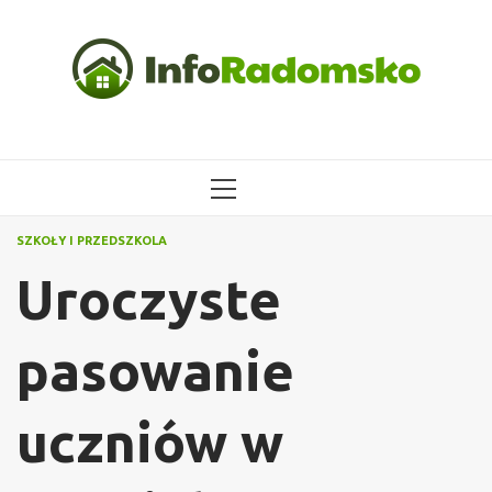
Przejdź
do
treści
MENU
GŁÓWNE
SZKOŁY I PRZEDSZKOLA
Uroczyste
pasowanie
uczniów w