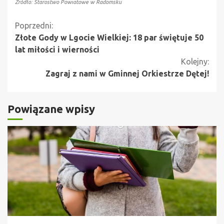
Źródło: Starostwo Powiatowe w Radomsku
Kontynuuj
Poprzedni:
Złote Gody w Lgocie Wielkiej: 18 par świętuje 50
czytanie
lat miłości i wierności
Kolejny:
Zagraj z nami w Gminnej Orkiestrze Dętej!
Powiązane wpisy