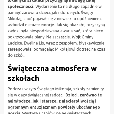
lokalnych szkołach przyciągnęła uwagę całej
społeczności.
Wydarzenie to na długo zapadnie w
pamięć zarówno dzieci, jak i dorosłych. Święty
Mikołaj, choć pojawił się z niewielkim opóźnieniem,
wzbudził niemałe emocje. Jak się okazało, przyczyną
zwłoki była niespodziewana awaria sań, która nieco
pokrzyżowała plany. Na szczęście, Wójt Gminy
Ładzice, Ewelina Lis, wraz z zespołem, błyskawicznie
zareagowała, pomagając Mikołajowi dotrzeć na czas
do szkół.
Świąteczna atmosfera w
szkołach
Podczas wizyty Świętego Mikołaja, szkoły zamieniły
się w oazy świątecznej radości.
Dzieci, zarówno te
najmłodsze, jak i starsze, z niecierpliwością i
ogromnym entuzjazmem powitały ukochanego
gościa
. Występy uczniów, pełne świątecznych