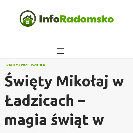
Przejdź
do
treści
MENU
GŁÓWNE
SZKOŁY I PRZEDSZKOLA
Święty Mikołaj w
Ładzicach –
magia świąt w