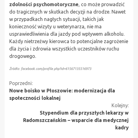
zdolności psychomotoryczne
, co może prowadzić
do tragicznych w skutkach decyzji na drodze. Nawet
w przypadkach nagłych sytuacji, takich jak
konieczność wizyty u weterynarza, nie ma
usprawiedliwienia dla jazdy pod wpływem alkoholu.
Każdy nietrzeźwy kierowca to potencjalne zagrożenie
dla życia i zdrowia wszystkich uczestników ruchu
drogowego.
Źródło: facebook.com/profile.php?id=61567135516973
Kontynuuj
Poprzedni:
Nowe boisko w Płoszowie: modernizacja dla
czytanie
społeczności lokalnej
Kolejny:
Stypendium dla przyszłych lekarzy w
Radomszczańskim – wsparcie dla medycznej
kadry