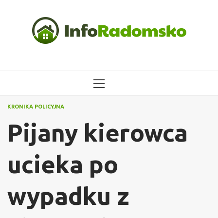
Przejdź
do
treści
MENU
GŁÓWNE
KRONIKA POLICYJNA
Pijany kierowca
ucieka po
wypadku z