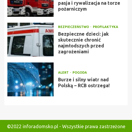
pasja i rywalizacja na torze
pożarniczym
BEZPIECZEŃSTWO
PROFILAKTYKA
Bezpieczne dzieci: jak
skutecznie chronić
najmłodszych przed
zagrożeniami
ALERT
POGODA
Burze i silny wiatr nad
Polską – RCB ostrzega!
©2022 inforadomsko.pl - Wszystkie prawa zastrzeżone