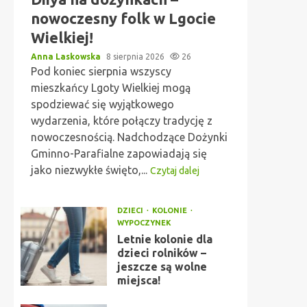
nowoczesny folk w Lgocie
Wielkiej!
Anna Laskowska
8 sierpnia 2026
26
Pod koniec sierpnia wszyscy
mieszkańcy Lgoty Wielkiej mogą
spodziewać się wyjątkowego
wydarzenia, które połączy tradycję z
nowoczesnością. Nadchodzące Dożynki
Gminno-Parafialne zapowiadają się
jako niezwykłe święto,...
Czytaj dalej
DZIECI
KOLONIE
WYPOCZYNEK
Letnie kolonie dla
dzieci rolników –
jeszcze są wolne
miejsca!