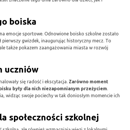
go boiska
as na emocje sportowe. Odnowione boisko szkolne zostało
 pierwszy gwizdek, inaugurując historyczny mecz. To
w, ale także pokazem zaangażowania miasta w rozwój
h uczniów
malowały się radość i ekscytacja.
Zarówno moment
oisku były dla nich niezapomnianym przeżyciem
.
enia, widząc swoje pociechy w tak doniosłym momencie ich
a społeczności szkolnej
ć szkolną, ale również wzmacniają więzi z lokalnymi