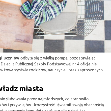
gi uczniów
odbyła się z wielką pompą, pozostawiając
zieci z Publicznej Szkoły Podstawowej nr 4 oficjalnie
 w towarzystwie rodziców, nauczycieli oraz zaproszonych
władz miasta
ie ślubowania przez najmłodszych, co stanowiło
ów i przywilejów. Uroczystość uświetnił swoją obecnością
lił znaczenie tego dnia zarówno dla dzieci, jak i