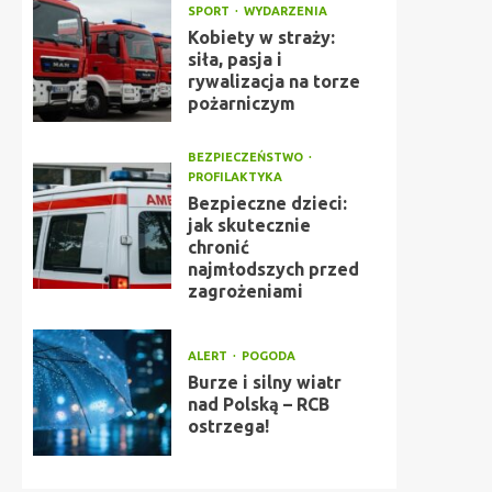
SPORT
WYDARZENIA
Kobiety w straży:
siła, pasja i
rywalizacja na torze
pożarniczym
BEZPIECZEŃSTWO
PROFILAKTYKA
Bezpieczne dzieci:
jak skutecznie
chronić
najmłodszych przed
zagrożeniami
ALERT
POGODA
Burze i silny wiatr
nad Polską – RCB
ostrzega!