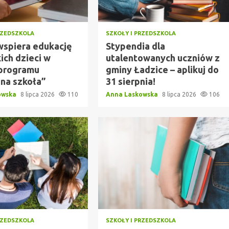
RZEDSZKOLA
SZKOŁY I PRZEDSZKOLA
wspiera edukację
Stypendia dla
ich dzieci w
utalentowanych uczniów z
programu
gminy Ładzice – aplikuj do
zna szkoła”
31 sierpnia!
owska
8 lipca 2026
110
Anna Laskowska
8 lipca 2026
106
RZEDSZKOLA
SZKOŁY I PRZEDSZKOLA