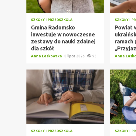
SZKOŁY I PRZEDSZKOLA
SZKOŁY I P
Gmina Radomsko
Powiat 
inwestuje w nowoczesne
ukraińsk
zestawy do nauki zdalnej
ramach 
dla szkół
„Przyja
Anna Laskowska
8 lipca 2026
95
Anna Lask
SZKOŁY I PRZEDSZKOLA
SZKOŁY I P