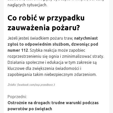
naglących sytuacjach.
Co robić w przypadku
zauważenia pożaru?
Jeżeli jesteś świadkiem pożaru traw,
natychmiast
zgłoś to odpowiednim służbom, dzwoniąc pod
numer 112
. Szybka reakcja może zapobiec
rozprzestrzenieniu się ognia i zminimalizować straty.
Działania społeczne i edukacja w tym zakresie są
kluczowe dla zwiększenia świadomości i
zapobiegania takim niebezpiecznym zdarzeniom.
Źródło: facebook.com/osp.przedborz.3
Kontynuuj
Poprzedni:
Ostrożnie na drogach: trudne warunki podczas
czytanie
powrotów po świętach