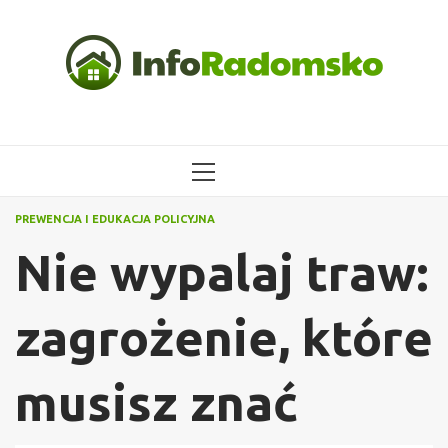
Przejdź
do
treści
MENU
GŁÓWNE
PREWENCJA I EDUKACJA POLICYJNA
Nie wypalaj traw:
zagrożenie, które
musisz znać