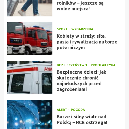
rolników – jeszcze są
wolne miejsca!
SPORT
WYDARZENIA
Kobiety w straży: siła,
pasja i rywalizacja na torze
pożarniczym
BEZPIECZEŃSTWO
PROFILAKTYKA
Bezpieczne dzieci: jak
skutecznie chronić
najmłodszych przed
zagrożeniami
ALERT
POGODA
Burze i silny wiatr nad
Polską – RCB ostrzega!