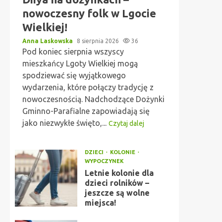
nowoczesny folk w Lgocie
Wielkiej!
Anna Laskowska
8 sierpnia 2026
36
Pod koniec sierpnia wszyscy
mieszkańcy Lgoty Wielkiej mogą
spodziewać się wyjątkowego
wydarzenia, które połączy tradycję z
nowoczesnością. Nadchodzące Dożynki
Gminno-Parafialne zapowiadają się
jako niezwykłe święto,...
Czytaj dalej
DZIECI
KOLONIE
WYPOCZYNEK
Letnie kolonie dla
dzieci rolników –
jeszcze są wolne
miejsca!