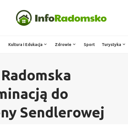
Kultura i Edukacja
Zdrowie
Sport
Turystyka
z Radomska
minacją do
eny Sendlerowej