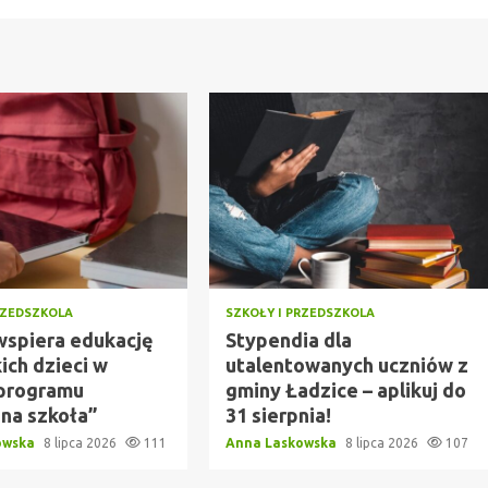
RZEDSZKOLA
SZKOŁY I PRZEDSZKOLA
wspiera edukację
Stypendia dla
ich dzieci w
utalentowanych uczniów z
programu
gminy Ładzice – aplikuj do
zna szkoła”
31 sierpnia!
owska
8 lipca 2026
111
Anna Laskowska
8 lipca 2026
107