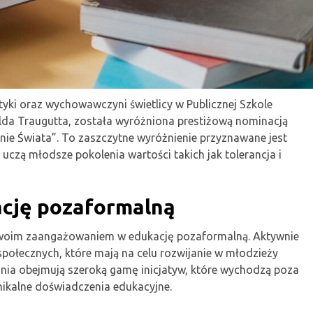
styki oraz wychowawczyni świetlicy w Publicznej Szkole
da Traugutta, została wyróżniona prestiżową nominacją
nie Świata”. To zaszczytne wyróżnienie przyznawane jest
czą młodsze pokolenia wartości takich jak tolerancja i
cję pozaformalną
 swoim zaangażowaniem w edukację pozaformalną. Aktywnie
w społecznych, które mają na celu rozwijanie w młodzieży
łania obejmują szeroką gamę inicjatyw, które wychodzą poza
nikalne doświadczenia edukacyjne.