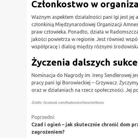
Członkostwo w organiza
Ważnym aspektem działalności pani Igi jest jej
członkinią Międzynarodowej Organizacji Amnesty
praw człowieka. Ponadto, działa w Radomszc
jakości powietrza w regionie. Jest również wspó
współpracę i dialog między różnymi środowisk
Życzenia dalszych sukc
Nominacja do Nagrody im. Ireny Sendlerowej j
pracy pani Igi Borowieckiej – Grzywacz. Życzymy
oraz w działaniach na rzecz społeczności. Jej p
Źródło: facebook.com/RadomskoOtwarteMiasto
Kontynuuj
Poprzedni:
Czad i ogień – jak skutecznie chronić dom p
czytanie
zagrożeniem?