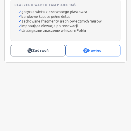
DLACZEGO WARTO TAM POJECHAĆ?
gotycka wieża z czerwonego piaskowca
barokowe kaplice pełne detali
zachowane fragmenty średniowiecznych murów
imponująca elewacja po renowacji
strategiczne znaczenie w historii Polski
Zadzwoń
Nawiguj
Leaflet
|
©
OpenStreetMap
+
−