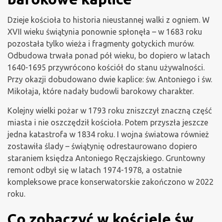
Dzieje kościoła to historia nieustannej walki z ogniem. W
XVII wieku świątynia ponownie spłonęła – w 1683 roku
pozostała tylko wieża i fragmenty gotyckich murów.
Odbudowa trwała ponad pół wieku, bo dopiero w latach
1640-1695 przywrócono kościół do stanu używalności.
Przy okazji dobudowano dwie kaplice: św. Antoniego i św.
Mikołaja, które nadały budowli barokowy charakter.
Kolejny wielki pożar w 1793 roku zniszczył znaczną część
miasta i nie oszczędził kościoła. Potem przyszła jeszcze
jedna katastrofa w 1834 roku. I wojna światowa również
zostawiła ślady – świątynię odrestaurowano dopiero
staraniem księdza Antoniego Ręczajskiego. Gruntowny
remont odbył się w latach 1974-1978, a ostatnie
kompleksowe prace konserwatorskie zakończono w 2022
roku.
Co zobaczyć w kościele św.