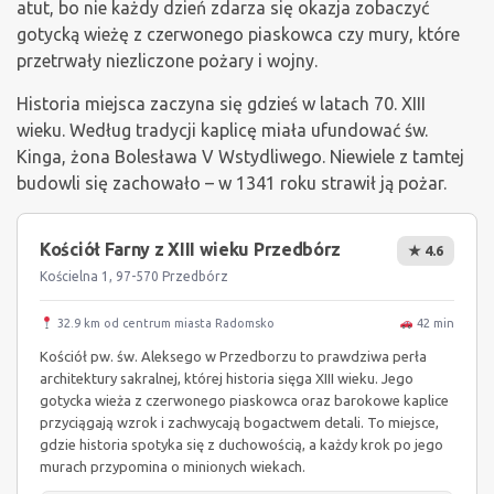
atut, bo nie każdy dzień zdarza się okazja zobaczyć
gotycką wieżę z czerwonego piaskowca czy mury, które
przetrwały niezliczone pożary i wojny.
Historia miejsca zaczyna się gdzieś w latach 70. XIII
wieku. Według tradycji kaplicę miała ufundować św.
Kinga, żona Bolesława V Wstydliwego. Niewiele z tamtej
budowli się zachowało – w 1341 roku strawił ją pożar.
Kościół Farny z XIII wieku Przedbórz
★ 4.6
Kościelna 1, 97-570 Przedbórz
32.9 km od centrum miasta Radomsko
42 min
Kościół pw. św. Aleksego w Przedborzu to prawdziwa perła
architektury sakralnej, której historia sięga XIII wieku. Jego
gotycka wieża z czerwonego piaskowca oraz barokowe kaplice
przyciągają wzrok i zachwycają bogactwem detali. To miejsce,
gdzie historia spotyka się z duchowością, a każdy krok po jego
murach przypomina o minionych wiekach.