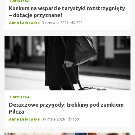
TURYSTYKA
Konkurs na wsparcie turystyki rozstrzygnięty
– dotacje przyznane!
Anna Laskowska
3 czerwca 2026
200
TURYSTYKA
Deszczowe przygody: trekking pod zamkiem
Pilcza
Anna Laskowska
31 maja 2026
159