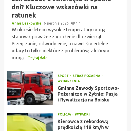
dni? Kluczowe wskazówki na
ratunek
Anna Laskowska
6 sierpnia 2026
17
W okresie letnim wysokie temperatury mogą
stanowić poważne zagrożenie dla zwierząt.
Przegrzanie, odwodnienie, a nawet śmiertelne
udary to tylko niektóre z problemów, z którymi
mogą...
Czytaj dalej
SPORT
STRAŻ POŻARNA
WYDARZENIA
Gminne Zawody Sportowo-
Pożarnicze w Żytnie: Pasja
i Rywalizacja na Boisku
POLICJA
WYPADKI
Kierowca z rekordową
prędkością 119 km/h w