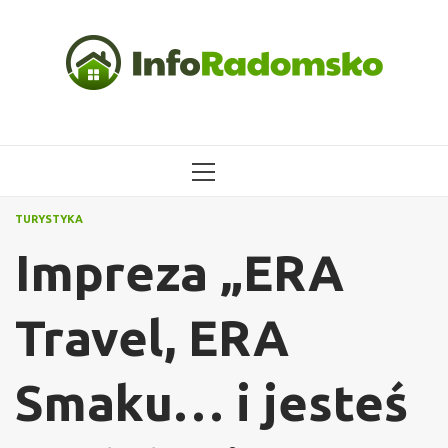
Przejdź
do
treści
MENU
GŁÓWNE
TURYSTYKA
Impreza „ERA
Travel, ERA
Smaku… i jesteś