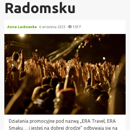
Radomsku
Anna Laskowska
6 września 2023
1517
Działania promocyjne pod nazwą „ERA Travel, ERA
Smaku… i jesteś na dobrej drodze” odbywają się na