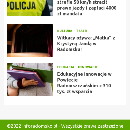
strefie 50 km/h stracił
prawo jazdy i zapłaci 4000
zł mandatu
KULTURA
TEATR
Witkacy ożywa: „Matka” z
Krystyną Jandą w
Radomsku!
EDUKACJA
INNOWACJE
Edukacyjne innowacje w
Powiecie
Radomszczańskim z 310
tys. zł wsparcia
©2022 inforadomsko.pl - Wszystkie prawa zastrzeżone