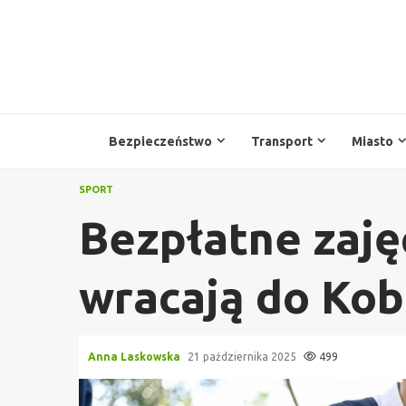
Przejdź
do
treści
Bezpieczeństwo
Transport
Miasto
SPORT
Bezpłatne zaję
wracają do Kob
Anna Laskowska
21 października 2025
499