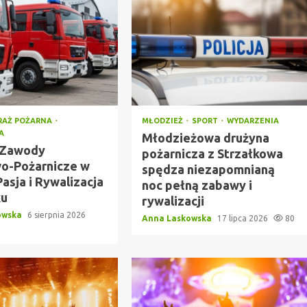
RAŻ POŻARNA
MŁODZIEŻ
SPORT
WYDARZENIA
A
Młodzieżowa drużyna
 Zawody
pożarnicza z Strzałkowa
o-Pożarnicze w
spędza niezapomnianą
Pasja i Rywalizacja
noc pełną zabawy i
ku
rywalizacji
owska
6 sierpnia 2026
Anna Laskowska
17 lipca 2026
80