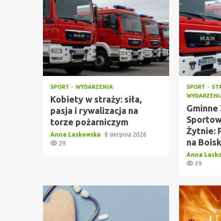
SPORT
WYDARZENIA
SPORT
ST
WYDARZENI
Kobiety w straży: siła,
Gminne
pasja i rywalizacja na
Sportow
torze pożarniczym
Żytnie: 
Anna Laskowska
8 sierpnia 2026
na Bois
29
Anna Lask
39