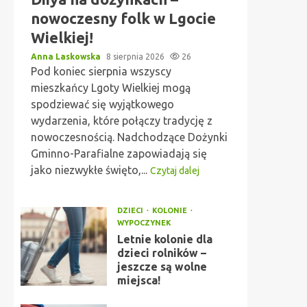
nowoczesny folk w Lgocie
Wielkiej!
Anna Laskowska
8 sierpnia 2026
26
Pod koniec sierpnia wszyscy
mieszkańcy Lgoty Wielkiej mogą
spodziewać się wyjątkowego
wydarzenia, które połączy tradycję z
nowoczesnością. Nadchodzące Dożynki
Gminno-Parafialne zapowiadają się
jako niezwykłe święto,...
Czytaj dalej
DZIECI
KOLONIE
WYPOCZYNEK
Letnie kolonie dla
dzieci rolników –
jeszcze są wolne
miejsca!